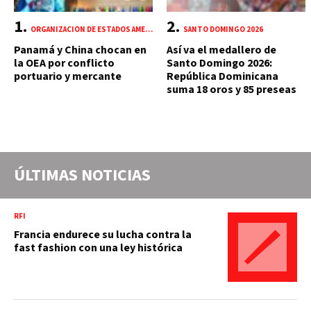
ORGANIZACIÓN DE ESTADOS AMERICANOS (OEA)
SANTO DOMINGO 2026
Panamá y China chocan en
Así va el medallero de
la OEA por conflicto
Santo Domingo 2026:
portuario y mercante
República Dominicana
suma 18 oros y 85 preseas
ÚLTIMAS NOTICIAS
RFI
Francia endurece su lucha contra la
fast fashion con una ley histórica