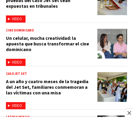
pruebas del caso Jet Set sean
expuestas en tribunales
VIDEO
CINE DOMINICANO
Un celular, mucha creatividad: la
apuesta que busca transformar el cine
dominicano
VIDEO
CASO JET SET
A un año y cuatro meses de la tragedia
del Jet Set, familiares conmemoran a
las víctimas con una misa
VIDEO
LETRA Y MÚSICA
Consuelo Velázquez, la compositora
mexicana que creó el éxito mundial