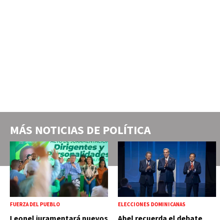
MÁS NOTICIAS DE
POLÍTICA
FUERZA DEL PUEBLO
ELECCIONES DOMINICANAS
Leonel juramentará nuevos
Abel recuerda el debate