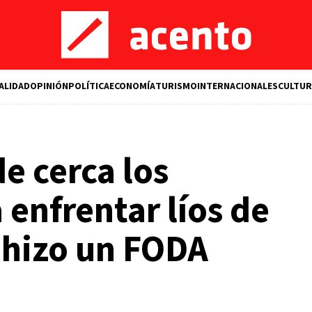
ALIDAD
OPINIÓN
POLÍTICA
ECONOMÍA
TURISMO
INTERNACIONALES
CULTUR
e cerca los
 enfrentar líos de
e hizo un FODA
M