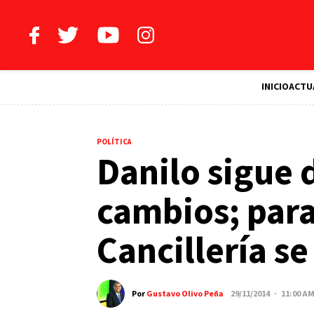
INICIO
ACTU
POLÍTICA
Danilo sigue d
cambios; para
Cancillería s
Por
Gustavo Olivo Peña
29/11/2014 · 11:00 A