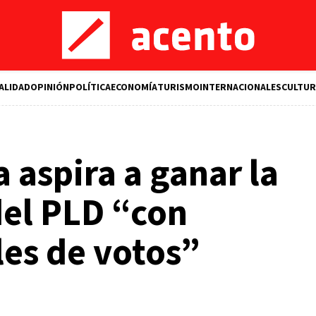
ALIDAD
OPINIÓN
POLÍTICA
ECONOMÍA
TURISMO
INTERNACIONALES
CULTUR
 aspira a ganar la
del PLD “con
les de votos”