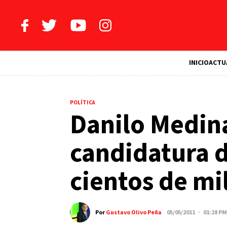
INICIO
ACTU
POLÍTICA
Danilo Medina
candidatura 
cientos de mi
Por
Gustavo Olivo Peña
05/05/2011 · 01:28 PM