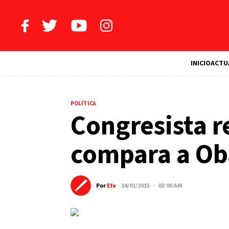
INICIO
ACTU
POLÍTICA
Congresista r
compara a Ob
Por
Efe
14/01/2015 · 02:00 AM