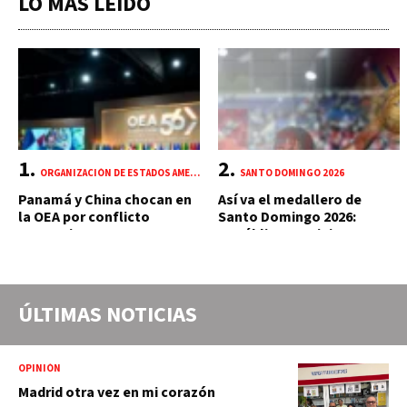
LO MÁS LEÍDO
ORGANIZACIÓN DE ESTADOS AMERICANOS (OEA)
SANTO DOMINGO 2026
Panamá y China chocan en
Así va el medallero de
la OEA por conflicto
Santo Domingo 2026:
portuario y mercante
República Dominicana
suma 18 oros y 85 preseas
ÚLTIMAS NOTICIAS
OPINIÓN
Madrid otra vez en mi corazón