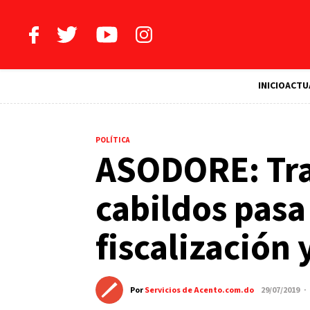
INICIO
ACTU
POLÍTICA
ASODORE: Tra
cabildos pas
fiscalización 
Por
Servicios de Acento.com.do
29/07/2019 ·