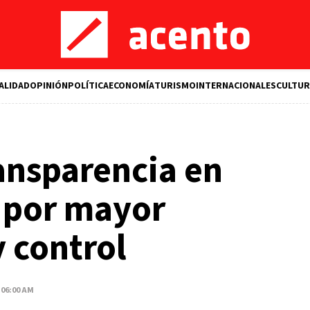
ALIDAD
OPINIÓN
POLÍTICA
ECONOMÍA
TURISMO
INTERNACIONALES
CULTUR
nsparencia en
a por mayor
y control
 06:00 AM