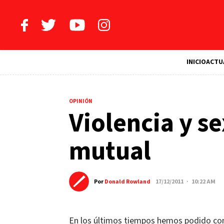
INICIO
ACTU
OPINIÓN
Violencia y s
mutual
Por
Donald Rowland
17/12/2011 · 10:22 AM
En los últimos tiempos hemos podido com