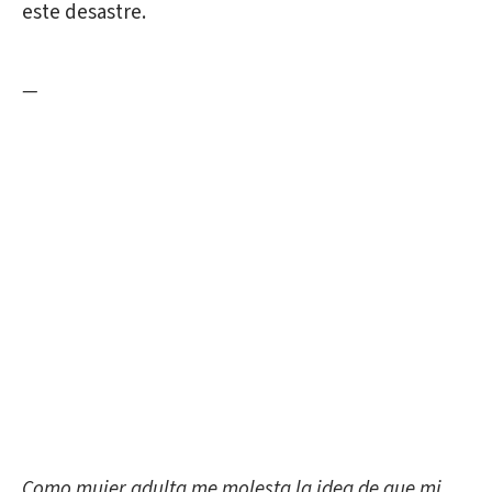
este desastre.
—
Como
mujer adulta me molesta la idea de que mi