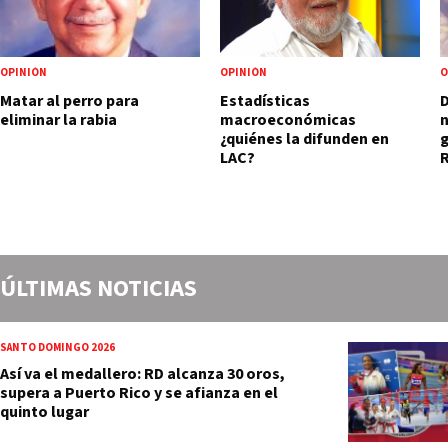
OPINIÓN
OPINIÓN
O
Matar al perro para
Estadísticas
D
eliminar la rabia
macroeconómicas
n
¿quiénes la difunden en
g
LAC?
ÚLTIMAS NOTICIAS
SANTO DOMINGO 2026
Así va el medallero: RD alcanza 30 oros,
supera a Puerto Rico y se afianza en el
quinto lugar