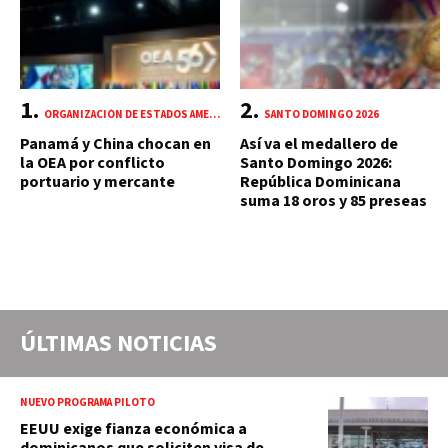
ORGANIZACIÓN DE ESTADOS AMERICANOS (OEA)
SANTO DOMINGO 2026
Panamá y China chocan en
Así va el medallero de
la OEA por conflicto
Santo Domingo 2026:
portuario y mercante
República Dominicana
suma 18 oros y 85 preseas
ÚLTIMAS NOTICIAS
NUEVO PROGRAMA PILOTO
EEUU exige fianza económica a
dominicanos que soliciten visa de