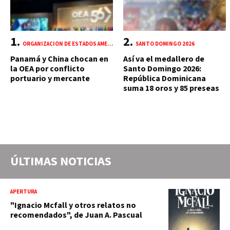
ORGANIZACIÓN DE ESTADOS AMERICANOS (OEA)
SANTO DOMINGO 2026
Panamá y China chocan en
Así va el medallero de
la OEA por conflicto
Santo Domingo 2026:
portuario y mercante
República Dominicana
suma 18 oros y 85 preseas
ÚLTIMAS NOTICIAS
APERTURA
"Ignacio Mcfall y otros relatos no
recomendados", de Juan A. Pascual