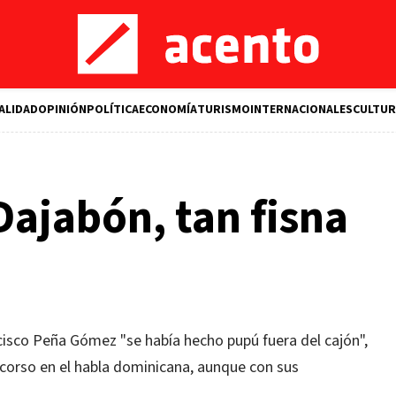
ALIDAD
OPINIÓN
POLÍTICA
ECONOMÍA
TURISMO
INTERNACIONALES
CULTUR
ajabón, tan fisna
isco Peña Gómez "se había hecho pupú fuera del cajón",
corso en el habla dominicana, aunque con sus