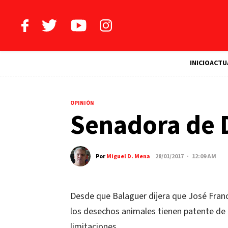
INICIO
ACTU
OPINIÓN
Senadora de D
Por
Miguel D. Mena
28/01/2017 · 12:09 AM
Desde que Balaguer dijera que José Franc
los desechos animales tienen patente de 
limitaciones.