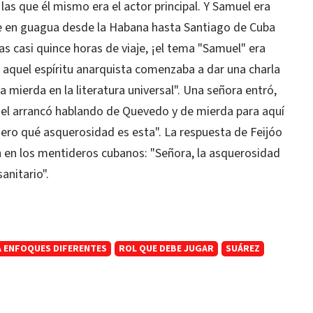
 las que él mismo era el actor principal. Y Samuel era
je en guagua desde la Habana hasta Santiago de Cuba
s casi quince horas de viaje, ¡el tema "Samuel" era
aquel espíritu anarquista comenzaba a dar una charla
a mierda en la literatura universal". Una señora entró,
el arrancó hablando de Quevedo y de mierda para aquí
 "Pero qué asquerosidad es esta". La respuesta de Feijóo
n los mentideros cubanos: "Señora, la asquerosidad
anitario".
LA ENFOQUES DIFERENTES
ROL QUE DEBE JUGAR
SUÁREZ