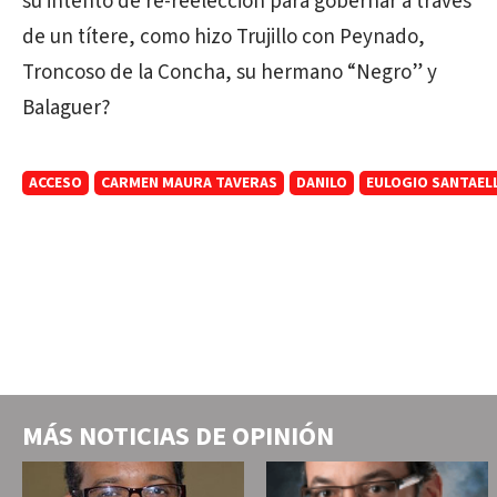
su intento de re-reelección para gobernar a través
de un títere, como hizo Trujillo con Peynado,
Troncoso de la Concha, su hermano “Negro” y
Balaguer?
ACCESO
CARMEN MAURA TAVERAS
DANILO
EULOGIO SANTAEL
MÁS NOTICIAS DE
OPINIÓN