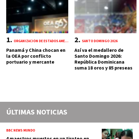
ORGANIZACIÓN DE ESTADOS AMERICANOS (OEA)
SANTO DOMINGO 2026
Panamá y China chocan en
Así va el medallero de
la OEA por conflicto
Santo Domingo 2026:
portuario y mercante
República Dominicana
suma 18 oros y 85 preseas
ÚLTIMAS NOTICIAS
BBC NEWS MUNDO
4 maestros muertos en un tiroteo en