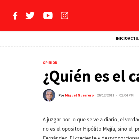
INICIO
ACTU
OPINIÓN
¿Quién es el 
Por
Miguel Guerrero
26/12/2011 · 01:04 PM
A juzgar por lo que se ve a diario, el ver
no es el opositor Hipólito Mejía, sino el p
Fernández. El creciente y desproporciona