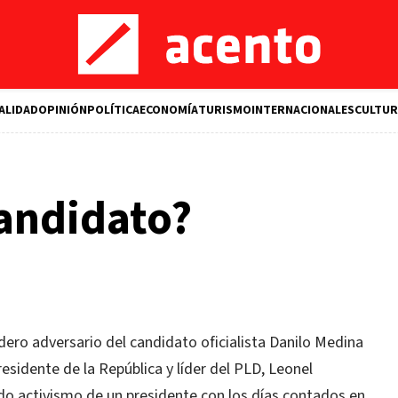
ALIDAD
OPINIÓN
POLÍTICA
ECONOMÍA
TURISMO
INTERNACIONALES
CULTUR
candidato?
dadero adversario del candidato oficialista Danilo Medina
residente de la República y líder del PLD, Leonel
do activismo de un presidente con los días contados en