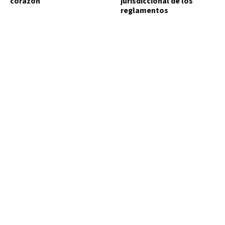
corazón
jurisdiccional de los
reglamentos