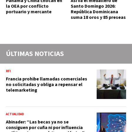
Panamá y China chocan en
Así va el medallero de
la OEA por conflicto
Santo Domingo 2026:
portuario y mercante
República Dominicana
suma 18 oros y 85 preseas
ÚLTIMAS NOTICIAS
RFI
Francia prohibe llamadas comerciales
no solicitadas y obliga a repensar el
telemarketing
ACTUALIDAD
Abinader: “Las becas ya no se
consiguen por cuña ni por influencia