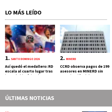
LO MÁS LEÍDO
SANTO DOMINGO 2026
MINERD
Así quedó el medallero: RD
CCRD observa pagos de 199
escala al cuarto lugar tras
asesores en MINERD sin
jornada histórica de 15
autorización del MAP y
oros
carente de trabajos
realizados, durante el 2019
y 2020
ÚLTIMAS NOTICIAS