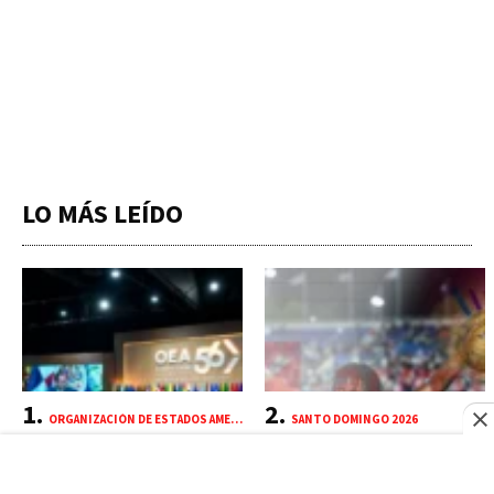
LO MÁS LEÍDO
ORGANIZACIÓN DE ESTADOS AMERICANOS (OEA)
SANTO DOMINGO 2026
Panamá y China chocan en
Así va el medallero de
la OEA por conflicto
Santo Domingo 2026: