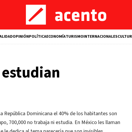
ALIDAD
OPINIÓN
POLÍTICA
ECONOMÍA
TURISMO
INTERNACIONALES
CULTUR
i estudian
 la República Dominicana el 40% de los habitantes son
rupo, 700,000 no trabaja ni estudia. En México les llaman
 se le dedica al tema parecería que son invisibles.