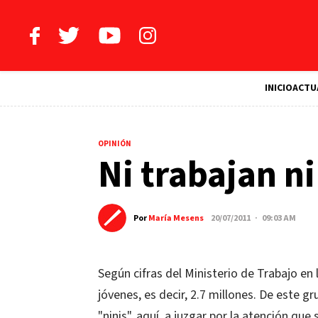
INICIO
ACTU
OPINIÓN
Ni trabajan n
Por
María Mesens
20/07/2011 · 09:03 AM
Según cifras del Ministerio de Trabajo en
jóvenes, es decir, 2.7 millones. De este g
"ninis", aquí, a juzgar por la atención que