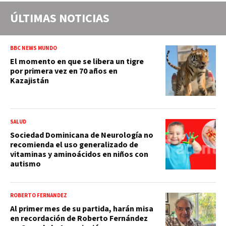
ÚLTIMAS NOTICIAS
BBC NEWS MUNDO
El momento en que se libera un tigre
por primera vez en 70 años en
Kazajistán
SALUD
Sociedad Dominicana de Neurología no
recomienda el uso generalizado de
vitaminas y aminoácidos en niños con
autismo
ROBERTO FERNÁNDEZ
Al primer mes de su partida, harán misa
en recordación de Roberto Fernández