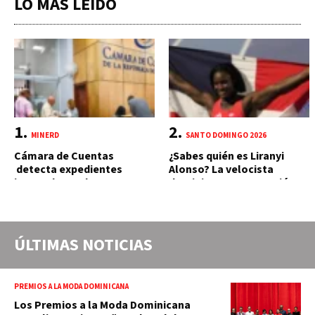
LO MÁS LEÍDO
MINERD
SANTO DOMINGO 2026
Cámara de Cuentas
¿Sabes quién es Liranyi
detecta expedientes
Alonso? La velocista
incompletos de
dominicana que rompió un
operaciones por RD$16,600
récord de casi 30 años
millones en MINERD, entre
2019 y 2020
ÚLTIMAS NOTICIAS
PREMIOS A LA MODA DOMINICANA
Los Premios a la Moda Dominicana