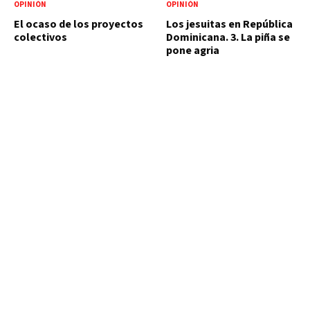
OPINIÓN
OPINIÓN
El ocaso de los proyectos
Los jesuitas en República
colectivos
Dominicana. 3. La piña se
pone agria