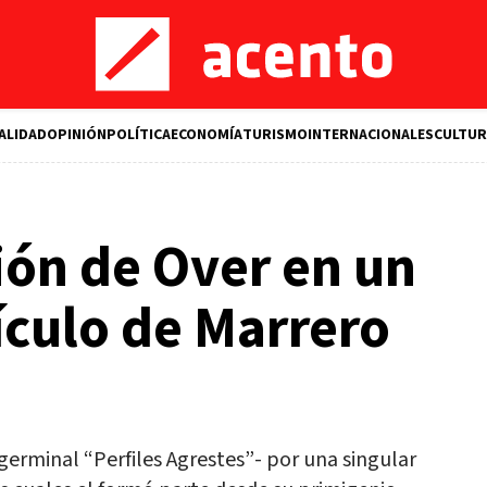
ALIDAD
OPINIÓN
POLÍTICA
ECONOMÍA
TURISMO
INTERNACIONALES
CULTUR
ión de Over en un
ículo de Marrero
germinal “Perfiles Agrestes”- por una singular