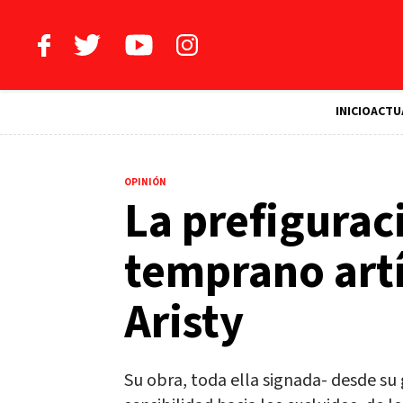
INICIO
ACTU
OPINIÓN
La prefigurac
temprano art
Aristy
Su obra, toda ella signada- desde su 