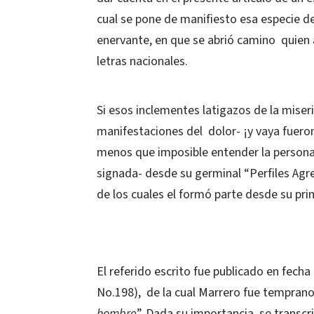
cual se pone de manifiesto esa especie de 
enervante, en que se abrió camino quien a
letras nacionales.
Si esos inclementes latigazos de la miseri
manifestaciones del dolor- ¡y vaya fuero
menos que imposible entender la persona
signada- desde su germinal “Perfiles Agres
de los cuales el formó parte desde su pr
El referido escrito fue publicado en fecha
No.198), de la cual Marrero fue temprano 
hombre
”. Dada su importancia, se transc