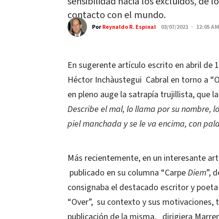
sensibilidad hacia los excluidos, de 
contacto con el mundo.
Por
Reynaldo R. Espinal
03/07/2021 · 12:05 A
En sugerente artículo escrito en abril de
Héctor Inchàustegui Cabral en torno a “O
en pleno auge la satrapía trujillista, que
Describe el mal, lo llama por su nombre,
piel manchada y se le va encima, con palab
Más recientemente, en un interesante artí
publicado en su columna “Carpe
Diem
”, 
consignaba el destacado escritor y poet
“Over”, su contexto y sus motivaciones, t
publicación de la misma, dirigiera Marre