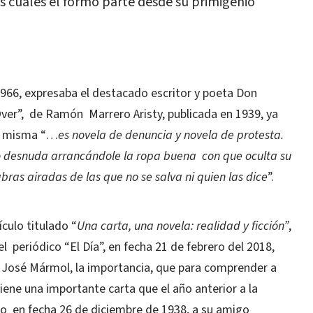
los cuales el formó parte desde su primigenio
M
 1966, expresaba el destacado escritor y poeta Don
ver”, de Ramón Marrero Aristy, publicada en 1939, ya
 la misma “…
es novela de denuncia y novela de protesta.
 lo desnuda arrancándole la ropa buena con que oculta su
ras airadas de las que no se salva ni quien las dice
”.
culo titulado “
Una carta, una novela: realidad y ficción”
,
del periódico “El Día”, en fecha 21 de febrero del 2018,
a José Mármol, la importancia, que para comprender a
iene una importante carta que el año anterior a la
ro en fecha 26 de diciembre de 1938, a su amigo