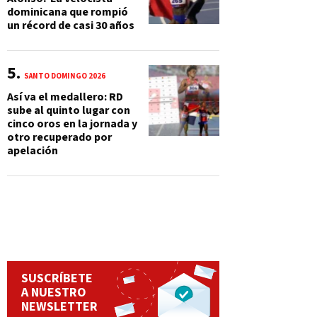
dominicana que rompió
un récord de casi 30 años
SANTO DOMINGO 2026
Así va el medallero: RD
sube al quinto lugar con
cinco oros en la jornada y
otro recuperado por
apelación
SUSCRÍBETE
A NUESTRO
NEWSLETTER