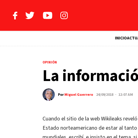
INICIO
ACTU
OPINIÓN
La informació
Por
Miguel Guerrero
24/09/2018 · 12:07 AM
Cuando el sitio de la web Wikileaks reveló
Estado norteamericano de estar al tanto d
mundiales, escribí, e insisto en el tema, si