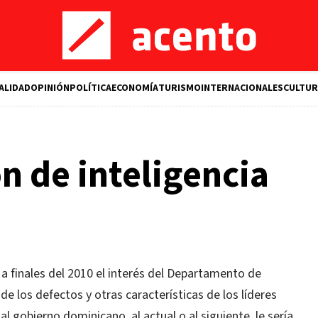
ALIDAD
OPINIÓN
POLÍTICA
ECONOMÍA
TURISMO
INTERNACIONALES
CULTUR
n de inteligencia
 a finales del 2010 el interés del Departamento de
e los defectos y otras características de los líderes
 al gobierno dominicano, al actual o al siguiente, le sería