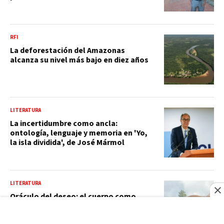
RFI
La deforestación del Amazonas
alcanza su nivel más bajo en diez años
LITERATURA
La incertidumbre como ancla:
ontología, lenguaje y memoria en 'Yo,
la isla dividida', de José Mármol
LITERATURA
Oráculo del deseo: el cuerpo como
escritura del Eros absoluto