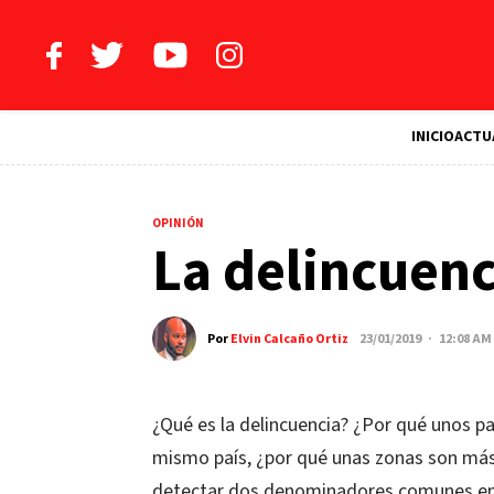
INICIO
ACTU
OPINIÓN
La delincuen
Por
Elvin Calcaño Ortiz
23/01/2019 · 12:08 AM
¿Qué es la delincuencia? ¿Por qué unos p
mismo país, ¿por qué unas zonas son más 
detectar dos denominadores comunes en l