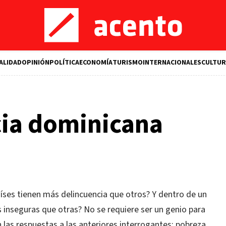
ALIDAD
OPINIÓN
POLÍTICA
ECONOMÍA
TURISMO
INTERNACIONALES
CULTUR
cia dominicana
aíses tienen más delincuencia que otros? Y dentro de un
inseguras que otras? No se requiere ser un genio para
as respuestas a las anteriores interrogantes: pobreza