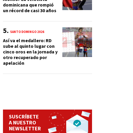
dominicana que rompió
un récord de casi 30 años
SANTO DOMINGO 2026
Así va el medallero: RD
sube al quinto lugar con
cinco oros en la jornada y
otro recuperado por
apelación
SUSCRÍBETE
A NUESTRO
NEWSLETTER