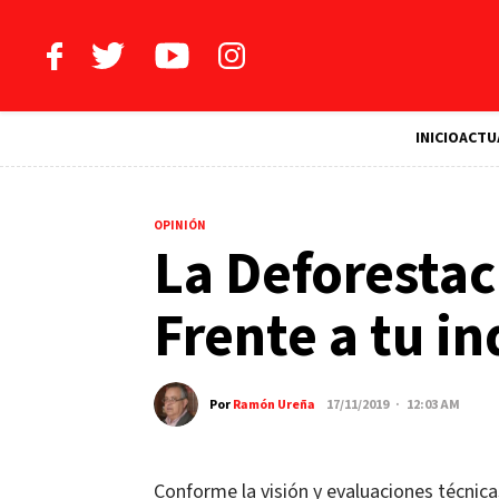
INICIO
ACTU
OPINIÓN
La Deforestac
Frente a tu i
Por
Ramón Ureña
17/11/2019 · 12:03 AM
Conforme la visión y evaluaciones técnica