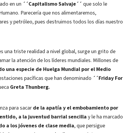
sado en un
´´Capitalismo Salvaje´´
que solo le
r Humano. Parecería que nos alimentaremos,
res y petróleo, pues destruimos todos los días nuestro
una triste realidad a nivel global, surge un grito de
amar la atención de los líderes mundiales. Millones de
do una especie de Huelga Mundial por el Medio
festaciones pacíficas que han denominado
´´Friday For
sueca
Greta Thunberg.
anza para sacar
de la apatía y el embobamiento por
sentido, a la juventud barrial sencilla
y le ha marcado
ido a los jóvenes de clase media
, que persigue