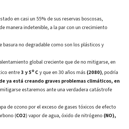
tado en casi un 55% de sus reservas boscosas,
de manera indetenible, a la par con un crecimiento
 basura no degradable como son los plásticos y
alentamiento global creciente que de no mitigarse, en
o
tico entre
3 y 5
C
y que en 30 años más
(2080)
,
podría
de ya está creando graves problemas climáticos, en
o mitigarse estaremos ante una verdadera catástrofe
a de ozono por el exceso de gases tóxicos de efecto
arbono (
CO2
) vapor de agua, óxido de nitrógeno
(NO),