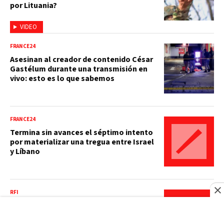
por Lituania?
VIDEO
FRANCE24
Asesinan al creador de contenido César
Gastélum durante una transmisión en
vivo: esto es lo que sabemos
FRANCE24
Termina sin avances el séptimo intento
por materializar una tregua entre Israel
y Líbano
RFI
¿Por qué fascinan tanto los eclipses
totales de sol?