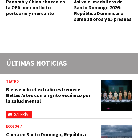
Panamá y China chocan en
Así va el medallero de
la OEA por conflicto
Santo Domingo 2026:
portuario y mercante
República Dominicana
suma 18 oros y 85 preseas
ÚLTIMAS NOTICIAS
TEATRO
Bienvenido el extraño estremece
Bellas Artes con un grito escénico por
la salud mental
GALERÍA
ECOLOGÍA
Clima en Santo Domingo, República