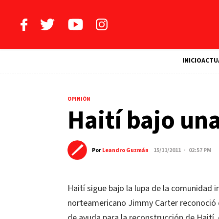
INICIO
ACTU
OPINIÓN
Haití bajo un
Por
Leandro Guzmán
15/11/2011 · 02:57 PM
Haití sigue bajo la lupa de la comunidad i
norteamericano Jimmy Carter reconoció 
de ayuda para la reconstrucción de Haití