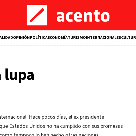
ALIDAD
OPINIÓN
POLÍTICA
ECONOMÍA
TURISMO
INTERNACIONALES
CULTUR
a lupa
nternacional. Hace pocos días, el ex presidente
que Estados Unidos no ha cumplido con sus promesas
, como tampoco lo han hecho otras naciones