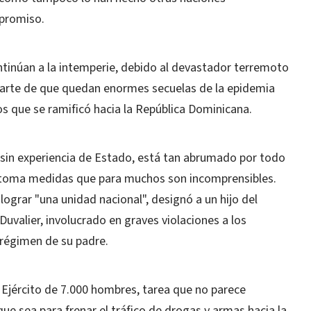
mpromiso.
ontinúan a la intemperie, debido al devastador terremoto
aparte de que quedan enormes secuelas de la epidemia
s que se ramificó hacia la República Dominicana.
r sin experiencia de Estado, está tan abrumado por todo
s toma medidas que para muchos son incomprensibles.
grar "una unidad nacional", designó a un hijo del
Duvalier, involucrado en graves violaciones a los
régimen de su padre.
 Ejército de 7.000 hombres, tarea que no parece
e sea para frenar el tráfico de drogas y armas hacia la