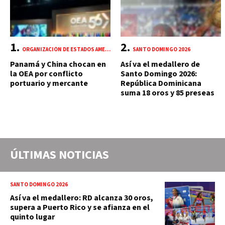
ORGANIZACIÓN DE ESTADOS AMERICANOS (OEA)
SANTO DOMINGO 2026
Panamá y China chocan en
Así va el medallero de
la OEA por conflicto
Santo Domingo 2026:
portuario y mercante
República Dominicana
suma 18 oros y 85 preseas
ÚLTIMAS NOTICIAS
SANTO DOMINGO 2026
Así va el medallero: RD alcanza 30 oros,
supera a Puerto Rico y se afianza en el
quinto lugar