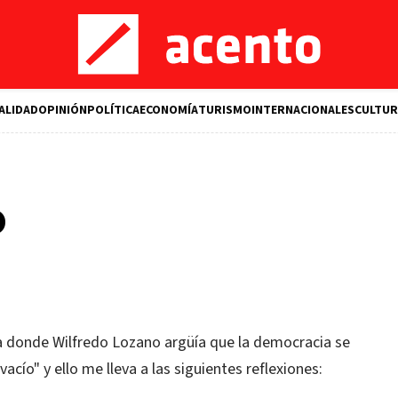
ALIDAD
OPINIÓN
POLÍTICA
ECONOMÍA
TURISMO
INTERNACIONALES
CULTUR
o
 donde Wilfredo Lozano argüía que la democracia se
acío" y ello me lleva a las siguientes reflexiones: