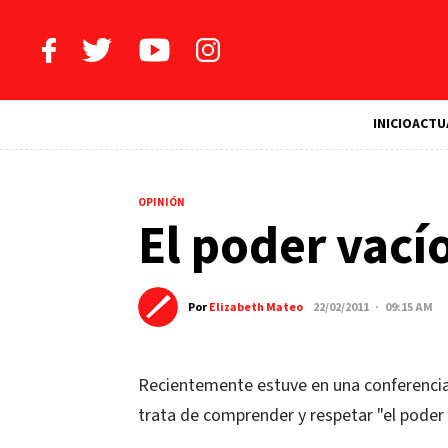
INICIO
ACTU
OPINIÓN
El poder vací
Por
Elizabeth Mateo
22/02/2011 · 09:15 AM
Recientemente estuve en una conferencia
trata de comprender y respetar "el poder v