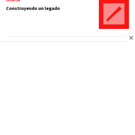
OPINIÓN
Construyendo un legado
OPINIÓN
La naturaleza política de la Inteligencia
Artificial
OPINIÓN
El energúmeno y el estadista