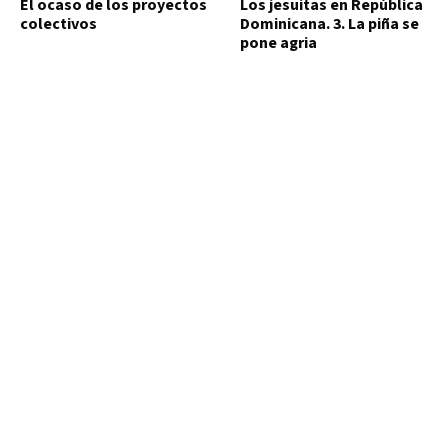
El ocaso de los proyectos
Los jesuitas en República
colectivos
Dominicana. 3. La piña se
pone agria