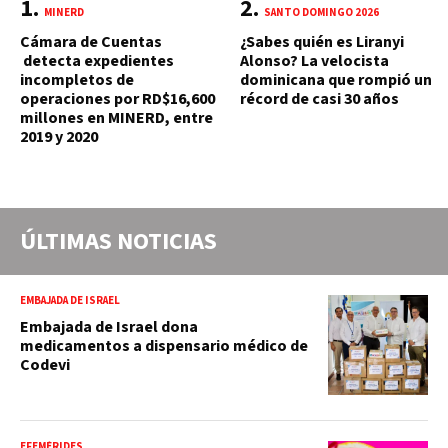
MINERD
SANTO DOMINGO 2026
Cámara de Cuentas
¿Sabes quién es Liranyi
detecta expedientes
Alonso? La velocista
incompletos de
dominicana que rompió un
operaciones por RD$16,600
récord de casi 30 años
millones en MINERD, entre
2019 y 2020
ÚLTIMAS NOTICIAS
EMBAJADA DE ISRAEL
Embajada de Israel dona
medicamentos a dispensario médico de
Codevi
EFEMÉRIDES