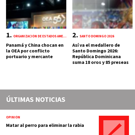
ORGANIZACIÓN DE ESTADOS AMERICANOS (OEA)
SANTO DOMINGO 2026
Panamá y China chocan en
Así va el medallero de
la OEA por conflicto
Santo Domingo 2026:
portuario y mercante
República Dominicana
suma 18 oros y 85 preseas
ÚLTIMAS NOTICIAS
OPINIÓN
Matar al perro para eliminar la rabia