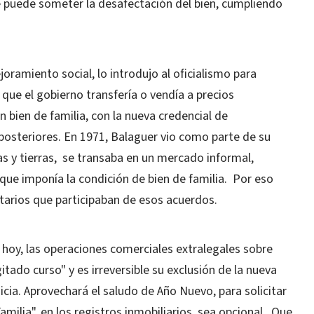
 se puede someter la desafectación del bien, cumpliendo
ejoramiento social, lo introdujo al oficialismo para
 que el gobierno transfería o vendía a precios
n bien de familia, con la nueva credencial de
s posteriores. En 1971, Balaguer vio como parte de su
s y tierras, se transaba en un mercado informal,
 que imponía la condición de bien de familia. Por eso
otarios que participaban de esos acuerdos.
 hoy, las operaciones comerciales extralegales sobre
itado curso" y es irreversible su exclusión de la nueva
icia. Aprovechará el saludo de Año Nuevo, para solicitar
amilia", en los registros inmobiliarios, sea opcional. Que