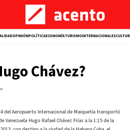
ALIDAD
OPINIÓN
POLÍTICA
ECONOMÍA
TURISMO
INTERNACIONALES
CULTUR
Hugo Chávez?
AM
 4 del Aeropuerto Internacional de Maiquetía transportó
 de Venezuela Hugo Rafael Chávez Frías a la 1:15 de la
2013, con destino a la ciudad de la Habana Cuba, el