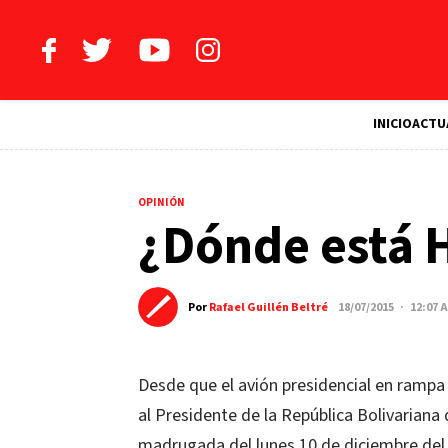
INICIO
ACTU
OPINIÓN
¿Dónde está 
Por
Rafael Guillén Beltré
18/07/2015 · 12:07 
Desde que el avión presidencial en rampa
al Presidente de la República Bolivariana
madrugada del lunes 10 de diciembre del 