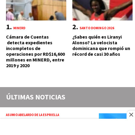
MINERD
SANTO DOMINGO 2026
Cámara de Cuentas
¿Sabes quién es Liranyi
detecta expedientes
Alonso? La velocista
incompletos de
dominicana que rompió un
operaciones por RD$16,600
récord de casi 30 años
millones en MINERD, entre
2019 y 2020
ÚLTIMAS NOTICIAS
ASUMIÓ ABELARDO DE LA ESPRIELLA
Abinader regresa a RD tras participar en
toma de posesión del nuevo presidente
de Colombia