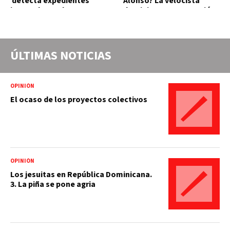
detecta expedientes
Alonso? La velocista
incompletos de
dominicana que rompió un
operaciones por RD$16,600
récord de casi 30 años
millones en MINERD, entre
2019 y 2020
ÚLTIMAS NOTICIAS
OPINIÓN
El ocaso de los proyectos colectivos
OPINIÓN
Los jesuitas en República Dominicana.
3. La piña se pone agria