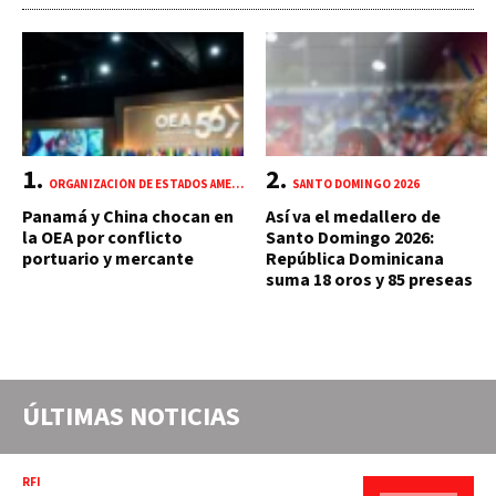
ORGANIZACIÓN DE ESTADOS AMERICANOS (OEA)
SANTO DOMINGO 2026
Panamá y China chocan en
Así va el medallero de
la OEA por conflicto
Santo Domingo 2026:
portuario y mercante
República Dominicana
suma 18 oros y 85 preseas
ÚLTIMAS NOTICIAS
RFI