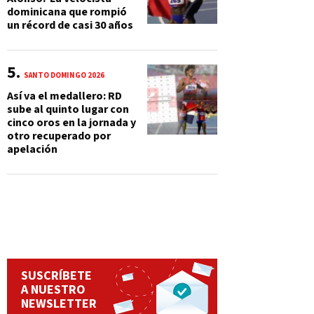
dominicana que rompió
un récord de casi 30 años
SANTO DOMINGO 2026
Así va el medallero: RD
sube al quinto lugar con
cinco oros en la jornada y
otro recuperado por
apelación
SUSCRÍBETE
A NUESTRO
NEWSLETTER