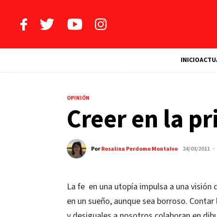
INICIO
ACTU
OPINIÓN
Creer en la p
Por
Rosalina Perdomo Montalvo
24/03/2011 ·
La fe en una utopía impulsa a una visión
en un sueño, aunque sea borroso. Contar l
y desiguales a nosotros colaboran en dib