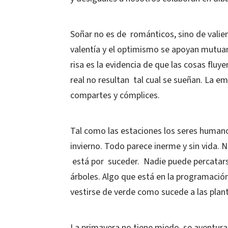
Soñar no es de románticos, sino de valien
valentía y el optimismo se apoyan mutuam
risa es la evidencia de que las cosas fl
real no resultan tal cual se sueñan. La e
compartes y cómplices.
Tal como las estaciones los seres human
invierno. Todo parece inerme y sin vida. 
está por suceder. Nadie puede percatarse 
árboles. Algo que está en la programación
vestirse de verde como sucede a las planta
La primavera no tiene miedo, se aventura y