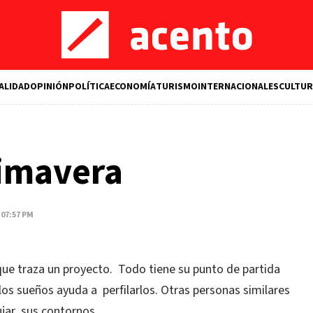
ALIDAD
OPINIÓN
POLÍTICA
ECONOMÍA
TURISMO
INTERNACIONALES
CULTUR
rimavera
 07:57 PM
 que traza un proyecto. Todo tiene su punto de partida
os sueños ayuda a perfilarlos. Otras personas similares
ujar sus contornos.