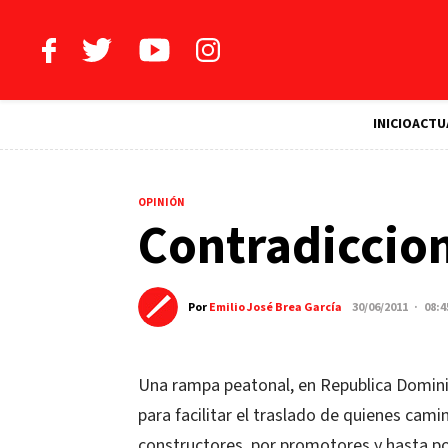
INICIO
ACTU
OPINIÓN
Contradiccion
Por
Emilio José Brea García
30/06/2011 · 08:
Una rampa peatonal, en Republica Dominic
para facilitar el traslado de quienes cami
constructores, por promotores y hasta por