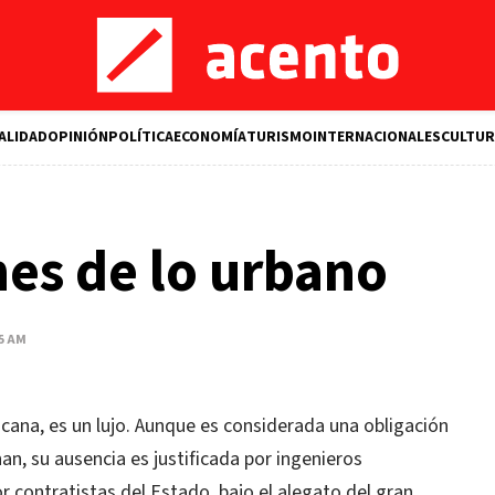
ALIDAD
OPINIÓN
POLÍTICA
ECONOMÍA
TURISMO
INTERNACIONALES
CULTUR
es de lo urbano
45 AM
ana, es un lujo. Aunque es considerada una obligación
nan, su ausencia es justificada por ingenieros
 contratistas del Estado, bajo el alegato del gran