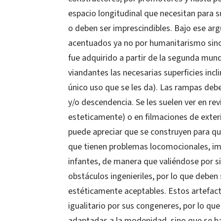
espacio longitudinal que necesitan para s
o deben ser imprescindibles. Bajo ese a
acentuados ya no por humanitarismo sino 
fue adquirido a partir de la segunda mundi
viandantes las necesarias superficies incl
único uso que se les da). Las rampas deb
y/o descendencia. Se les suelen ver en revi
esteticamente) o en filmaciones de exte
puede apreciar que se construyen para qu
que tienen problemas locomocionales, im
infantes, de manera que valiéndose por s
obstáculos ingenieriles, por lo que deben
estéticamente aceptables. Estos artefac
igualitario por sus congeneres, por lo que 
adaptadas a la modenidad, sino que se h