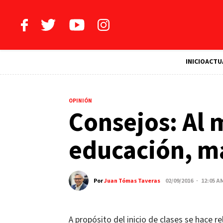
INICIO
ACTU
OPINIÓN
Consejos: Al 
educación, ma
Por
Juan Tómas Taveras
02/09/2016 · 12:05 A
A propósito del inicio de clases se hace r