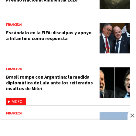
FRANCE24
Escándalo en la FIFA: disculpas y apoyo
a Infantino como respuesta
FRANCE24
Brasil rompe con Argentina: la medida
diplomática de Lula ante los reiterados
insultos de Milei
VIDEO
FRANCE24
Israel reanuda sus bombardeos en el
sur del Líbano y hace tambalear los
diálogos en Roma