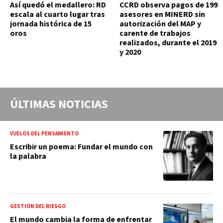
Así quedó el medallero: RD
CCRD observa pagos de 199
escala al cuarto lugar tras
asesores en MINERD sin
jornada histórica de 15
autorización del MAP y
oros
carente de trabajos
realizados, durante el 2019
y 2020
ÚLTIMAS NOTICIAS
VUELOS DEL PENSAMIENTO
Escribir un poema: Fundar el mundo con
la palabra
GESTIÓN DEL RIESGO
El mundo cambia la forma de enfrentar