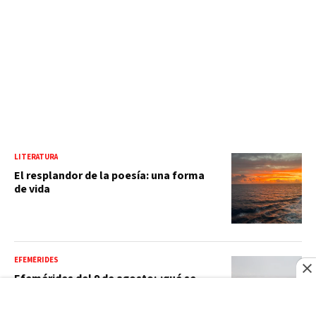
LITERATURA
El resplandor de la poesía: una forma
de vida
EFEMÉRIDES
Efemérides del 9 de agosto: ¿qué se
celebra hoy y cuáles hechos históricos
ocurrieron?