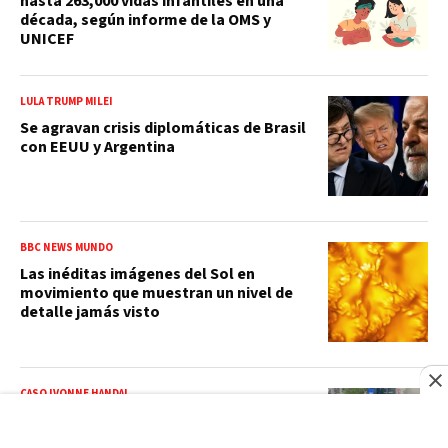
hasta 263,000 vidas infantiles en una
década, según informe de la OMS y
UNICEF
LULA TRUMP MILEI
Se agravan crisis diplomáticas de Brasil
con EEUU y Argentina
BBC NEWS MUNDO
Las inéditas imágenes del Sol en
movimiento que muestran un nivel de
detalle jamás visto
CASO IVONNE HANDAL
Familiares de Ivonne Handal mantienen
vigilia y esperan que apelación permita