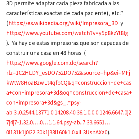
3D permite adaptar cada pieza fabricada a las
características exactas de cada paciente), etc.”
(
https://es.wikipedia.org/wiki/Impresora_3D
y
https://www.youtube.com/watch?v=y5p8kzYt8Ig
).
Ya hay de estas impresoras que son capaces de
construir una casa en 48 horas
(
https://www.google.com.do/search?
rlz=1C2HLDY_esDO752DO752&source=hp&ei=MFj
kWtW8HoaBzwLt4qfoCQ&q=construccion+de+cas
a+con+impresora+3d&oq=construccion+de+casa+
con+impresora+3d&gs_l=psy-
ab.3..0.2544.13771.0.14208.40.36.1.0.0.0.1246.6647.0j2
7j4j7-1.32.0….0…1.1.64.psy-ab..7.33.6651…
0i131k1j0i22i30k1j33i160k1.0.xlL3UsnAXa0
).