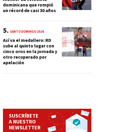
dominicana que rompió
un récord de casi 30 años
SANTO DOMINGO 2026
Así va el medallero: RD
sube al quinto lugar con
cinco oros en la jornada y
otro recuperado por
apelación
SUSCRÍBETE
A NUESTRO
NEWSLETTER