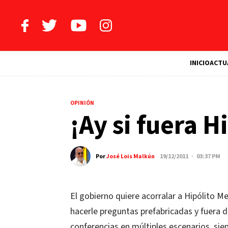
INICIO
ACTU
OPINIÓN
¡Ay si fuera H
Por
José Lois Malkún
19/12/2011 · 03:37 PM
El gobierno quiere acorralar a Hipólito M
hacerle preguntas prefabricadas y fuera 
conferencias en múltiples escenarios, si