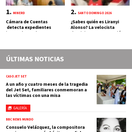
MINERD
SANTO DOMINGO 2026
Cámara de Cuentas
¿Sabes quién es Liranyi
detecta expedientes
Alonso? La velocista
incompletos de
dominicana que rompió un
operaciones por RD$16,600
récord de casi 30 años
millones en MINERD, entre
2019 y 2020
ÚLTIMAS NOTICIAS
CASO JET SET
A un año y cuatro meses de la tragedia
del Jet Set, familiares conmemoran a
las víctimas con una misa
GALERÍA
BBC NEWS MUNDO
Consuelo Velázquez, la compositora