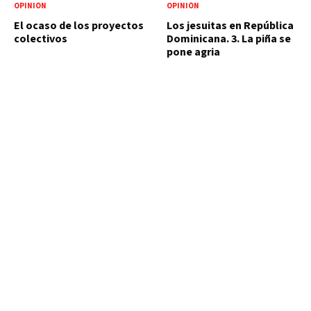
OPINIÓN
OPINIÓN
El ocaso de los proyectos
Los jesuitas en República
colectivos
Dominicana. 3. La piña se
pone agria