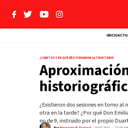
INICIO
ACTU
¿CUANTOS Y EN QUÉ AÑO FUNDARON LA TRINITARIA?
Aproximación
historiográfi
¿Existieron dos sesiones en torno al 
otra en la tarde? ¿Por qué Don Emili
no de 9, instruido por el propio Dua
Por
Reynaldo R. Espinal
16/07/2021 · 12:04 A