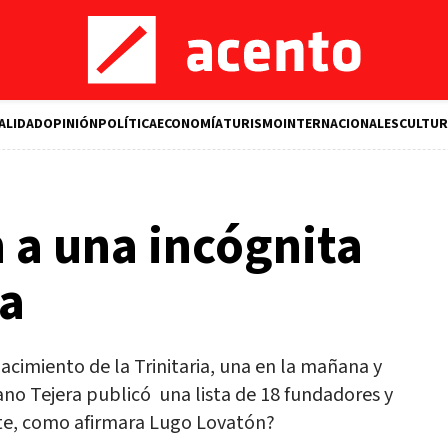
ALIDAD
OPINIÓN
POLÍTICA
ECONOMÍA
TURISMO
INTERNACIONALES
CULTUR
 a una incógnita
ca
nacimiento de la Trinitaria, una en la mañana y
ano Tejera publicó una lista de 18 fundadores y
rte, como afirmara Lugo Lovatón?
M